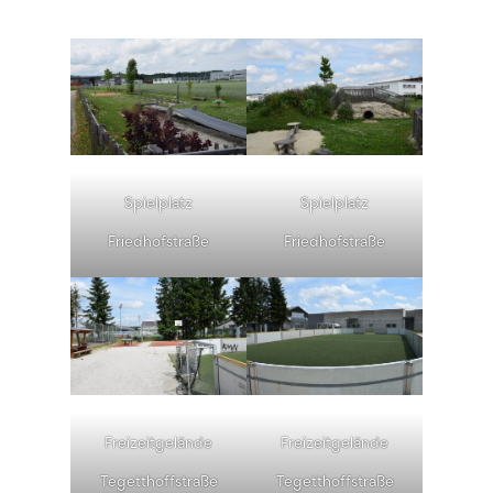
Spielplatz
Spielplatz
Friedhofstraße
Friedhofstraße
Freizeitgelände
Freizeitgelände
Tegetthoffstraße
Tegetthoffstraße