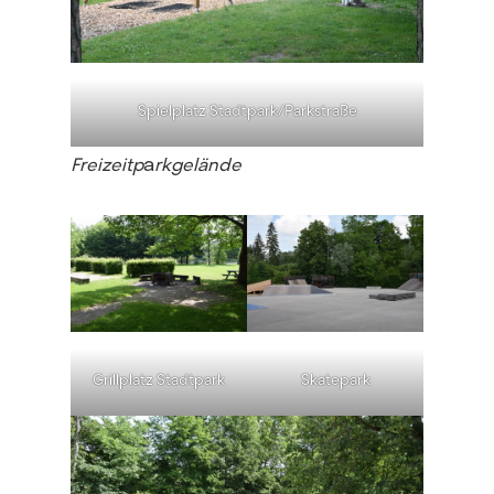
Spielplatz Stadtpark/Parkstraße
a
Freizeitp
rkgelände
Grillplatz Stadtpark
Skatepark