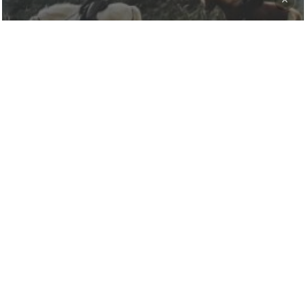
HAU’RUCK – Das Hausruckwald
Magazin Sommer 23