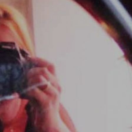
By
Fensterln