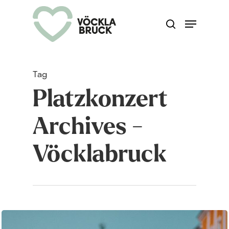
Skip
Menu
search
to
Close
main
Menu
content
Tag
Platzkonzert
Archives -
Vöcklabruck