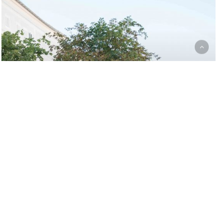
VÖCKLABRUCKER PLATZKONZERTE |