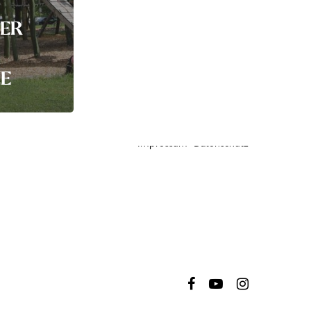
ER
ZE
Rathaus
·
Unterkünfte
·
Kultur und Freizeit
Impressum
·
Datenschutz
facebook
youtube
instagram