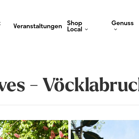
t
Shop
Genuss
Veranstaltungen
Local
Geschäfte
Gastr
ves - Vöcklabru