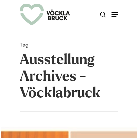
Skip
Menu
search
to
Close
main
Menu
content
Tag
Ausstellung
Archives -
Vöcklabruck