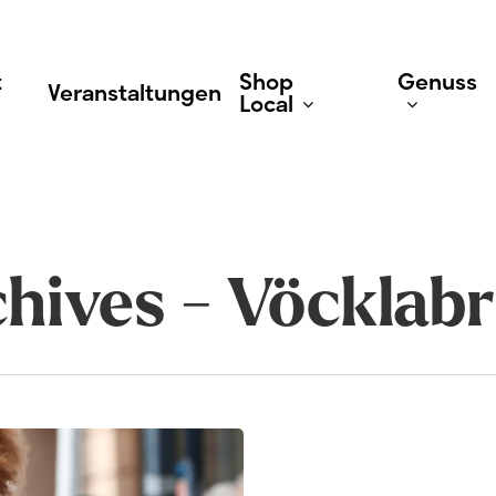
t
Shop
Genuss
Veranstaltungen
Local
Geschäfte
Gastr
chives - Vöcklab