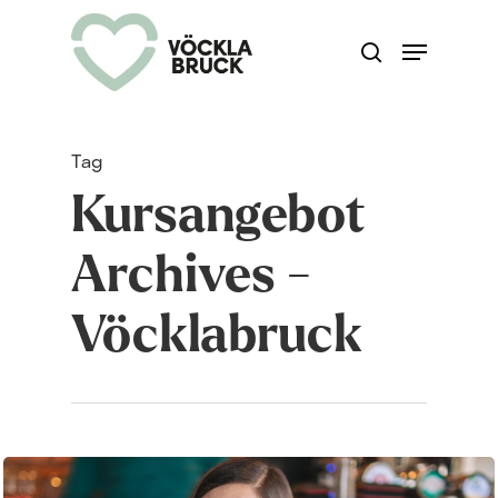
Skip
Menu
search
to
Close
main
Menu
content
Tag
Kursangebot
Archives -
Vöcklabruck