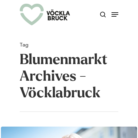
Skip
Menu
search
to
Close
main
Menu
content
Tag
Blumenmarkt
Archives -
Vöcklabruck